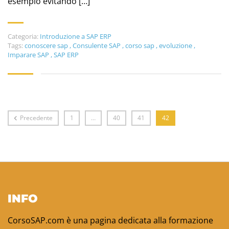
esempio evitando […]
Categoria:
Introduzione a SAP ERP
Tags:
conoscere sap
,
Consulente SAP
,
corso sap
,
evoluzione
,
Imparare SAP
,
SAP ERP
Precedente
1
…
40
41
42
INFO
CorsoSAP.com è una pagina dedicata alla formazione