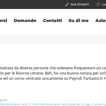
348 3762371
Lun
orsi
Domande
Contatti
Su di me
Azi
ntattata da diverse persone che volevano frequentare un c
ulo per le Risorse Umane. Beh, ho una buona notizia per voi!
ne ed un corso centrato unicamente su Payroll. Fantastico! 
gratis
 risorse umane
,
erp hr
,
hcm risorse umane
,
hcm sistema
,
hr sap
,
human ca