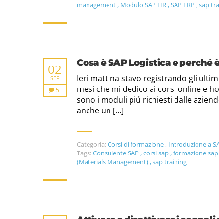
management
,
Modulo SAP HR
,
SAP ERP
,
sap tra
Cosa è SAP Logistica e perché è
02
Ieri mattina stavo registrando gli ulti
SEP
mesi che mi dedico ai corsi online e h
5
sono i moduli piú richiesti dalle azien
anche un […]
Categoria:
Corsi di formazione
,
Introduzione a S
Tags:
Consulente SAP
,
corsi sap
,
formazione sa
(Materials Management)
,
sap training