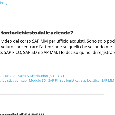
ining
 tanto richiesto dalle aziende?
mi video del corso SAP MM per ufficio acquisti. Sono solo poc
o voluto concentrare l’attenzione su quelli che secondo me
de: SAP FICO, SAP SD e SAP MM. Ho deciso quindi di registrar
AP ERP
,
SAP Sales & Distribution (SD - OTC)
p
,
logistica con sap
,
Modulo SD
,
SAP FI
,
sap logistica
,
sap logistics
,
SAP MM