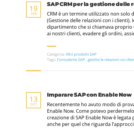
SAP CRM per la gestione delle r
19
CRM è un termine utilizzato non solo 
FEB
(Gestione delle relazioni con i clienti)
dipartimento che si chiamava proprio C
ai nostri clienti, evadere gli ordini, as
Categoria:
Altri prodotti SAP
Tags:
Consulente SAP
,
gestire le relazioni coi clie
Imparare SAP con Enable Now
13
Recentemente ho avuto modo di provar
OCT
Enable Now. Come potevo perdermelo, vi
creazione di SAP Enable Now è legata p
anche per quel che riguarda l’approccio