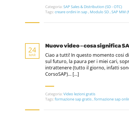
Categoria:
SAP Sales & Distribution (SD - OTC)
Tags:
creare ordini in sap
,
Modulo SD
,
SAP MM (
Nuovo video – cosa significa S
24
Ciao a tutti! In questo momento cosi dif
MAR
sul futuro, la paura per i miei cari, s
intrattenere (tutto il giorno, infatti s
CorsoSAP)… […]
Categoria:
Video lezioni gratis
Tags:
formazione sap gratis
,
formazione sap onl