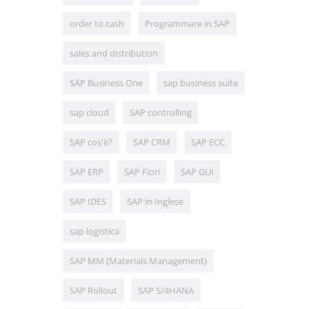
order to cash
Programmare in SAP
sales and distribution
SAP Business One
sap business suite
sap cloud
SAP controlling
SAP cos'è?
SAP CRM
SAP ECC
SAP ERP
SAP Fiori
SAP GUI
SAP IDES
SAP in Inglese
sap logistica
SAP MM (Materials Management)
SAP Rollout
SAP S/4HANA