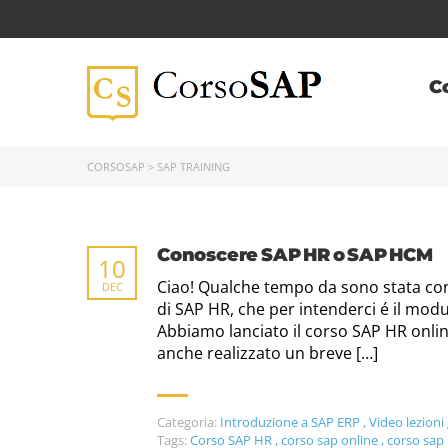
C
CORSOSAP
>
SAP TRAINING
Conoscere SAP HR o SAP HCM
10
Ciao! Qualche tempo da sono stata co
DEC
di SAP HR, che per intenderci é il mod
Abbiamo lanciato il corso SAP HR onli
anche realizzato un breve […]
Categoria:
Introduzione a SAP ERP
,
Video lezioni 
Tags:
Corso SAP HR
,
corso sap online
,
corso sap