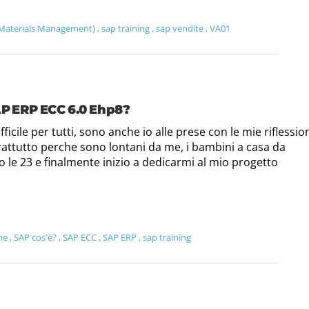
Materials Management)
,
sap training
,
sap vendite
,
VA01
AP ERP ECC 6.0 Ehp8?
ficile per tutti, sono anche io alle prese con le mie riflessio
oprattutto perche sono lontani da me, i bambini a casa da
ono le 23 e finalmente inizio a dedicarmi al mio progetto
ine
,
SAP cos'è?
,
SAP ECC
,
SAP ERP
,
sap training