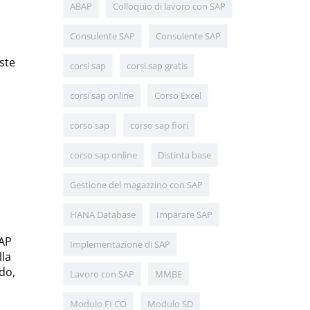
ABAP
Colloquio di lavoro con SAP
Consulente SAP
Consulente SAP
ste
corsi sap
corsi sap gratis
corsi sap online
Corso Excel
corso sap
corso sap fiori
corso sap online
Distinta base
Gestione del magazzino con SAP
HANA Database
Imparare SAP
SAP
Implementazione di SAP
lla
do,
Lavoro con SAP
MMBE
Modulo FI CO
Modulo SD