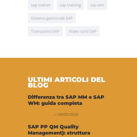
sap trainer
sap training
sap wm
Sistema gestionale SAP
Transazioni SAP
Video corsi SAP
ULTIMI ARTICOLI DEL
BLOG
Differenza tra SAP MM e SAP
WM: guida completa
09/05/2026
SAP PP QM Quality
Management): struttura