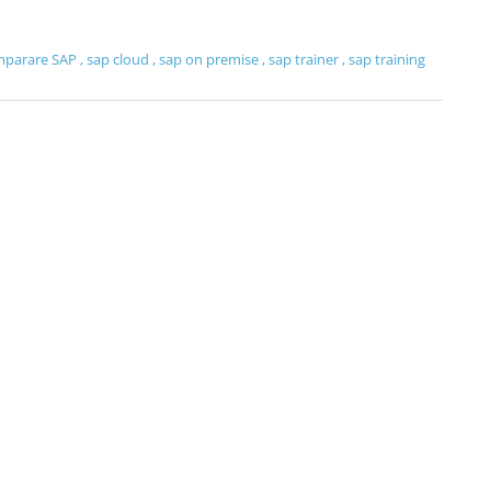
mparare SAP
,
sap cloud
,
sap on premise
,
sap trainer
,
sap training