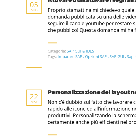
Attivare o disattivare i segnali
05
Proprio stamattina mi chiedevo quale
AUG
domanda pubblicata su una delle videole
seguire il canale youtube per restare 
che pubblico! Questa domanda mi ha fa
Categoria:
SAP GUI & IDES
Tags:
Imparare SAP
,
Opzioni SAP
,
SAP GUI
,
Sap 
Personalizzazione del layout n
22
Non c’è dubbio sul fatto che lavorare
MAY
rapido alle icone ed all’informazione n
produttivi. Personalizzando la scherm
certamente anche più efficienti nel pr