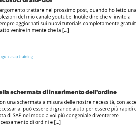
 acustici di SAP GUI
 argomento trattare nel prossimo post, quando ho letto un
zioni del mio canale youtube. Inutile dire che vi invito a
sempre aggiornati sui nuovi tutorials completamente gratuit
tto venire in mente che la […]
logon
,
sap training
ella schermata di inserimento dell’ordine
 con una schermata a misura delle nostre necessità, con acc
ecessaria, può essere di grande aiuto per essere più rapidi 
ata di SAP nel modo a voi più congeniale diventerete
ocessamento di ordini e […]