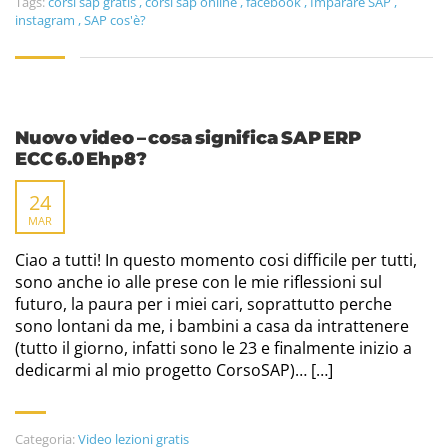
Tags:
corsi sap gratis
,
corsi sap online
,
facebook
,
Imparare SAP
,
instagram
,
SAP cos'è?
Nuovo video – cosa significa SAP ERP
ECC 6.0 Ehp8?
24
MAR
Ciao a tutti! In questo momento cosi difficile per tutti,
sono anche io alle prese con le mie riflessioni sul
futuro, la paura per i miei cari, soprattutto perche
sono lontani da me, i bambini a casa da intrattenere
(tutto il giorno, infatti sono le 23 e finalmente inizio a
dedicarmi al mio progetto CorsoSAP)… […]
Categoria:
Video lezioni gratis