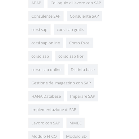
ABAP
Colloquio di lavoro con SAP
Consulente SAP
Consulente SAP
corsi sap
corsi sap gratis
corsi sap online
Corso Excel
corso sap
corso sap fiori
corso sap online
Distinta base
Gestione del magazzino con SAP
HANA Database
Imparare SAP
Implementazione di SAP
Lavoro con SAP
MMBE
Modulo FI CO
Modulo SD