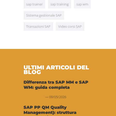
sap trainer
sap training
sap wm
Sistema gestionale SAP
Transazioni SAP
Video corsi SAP
ULTIMI ARTICOLI DEL
BLOG
Differenza tra SAP MM e SAP
WM: guida completa
09/05/2026
SAP PP QM Quality
Management): struttura