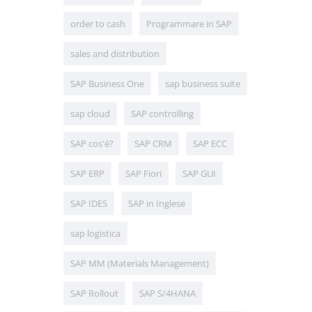
order to cash
Programmare in SAP
sales and distribution
SAP Business One
sap business suite
sap cloud
SAP controlling
SAP cos'è?
SAP CRM
SAP ECC
SAP ERP
SAP Fiori
SAP GUI
SAP IDES
SAP in Inglese
sap logistica
SAP MM (Materials Management)
SAP Rollout
SAP S/4HANA