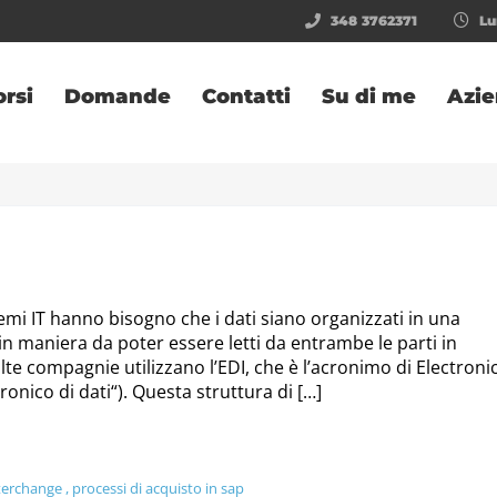
348 3762371
Lun
orsi
Domande
Contatti
Su di me
Azi
temi IT hanno bisogno che i dati siano organizzati in una
in maniera da poter essere letti da entrambe le parti in
 compagnie utilizzano l’EDI, che è l’acronimo di Electroni
onico di dati“). Questa struttura di […]
nterchange
,
processi di acquisto in sap