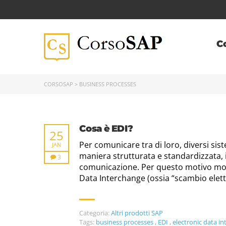
C
CORSOSAP
>
BUSINESS PROCESSES
Cosa è EDI?
25
Per comunicare tra di loro, diversi sis
JAN
maniera strutturata e standardizzata, 
3
comunicazione. Per questo motivo molte
Data Interchange (ossia “scambio elettr
Categoria:
Altri prodotti SAP
Tags:
business processes
,
EDI
,
electronic data i