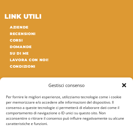
LINK UTILI
AZIENDE
RECENSIONI
CORSI
DOMANDE
SU DI ME
LAVORA CON NOI!
CONDIZIONI
ULTIMI ARTICOLI DEL BLOG
Gestisci consenso
Differenza tra SAP MM e SAP WM: guida
Per fornire le migliori esperienze, utilizziamo tecnologie come i cookie
completa
per memorizzare e/o accedere alle informazioni del dispositivo. Il
consenso a queste tecnologie ci permetterà di elaborare dati come il
09/05/2026
comportamento di navigazione o ID unici su questo sito. Non
acconsentire o ritirare il consenso può influire negativamente su alcune
caratteristiche e funzioni.
SAP PP QM Quality Management): struttura
organizzativa