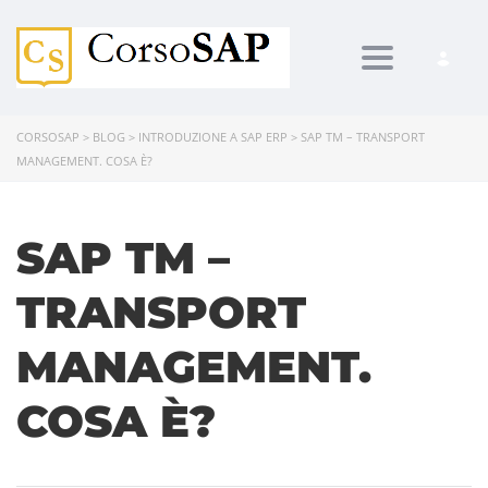
Toggle navi
CORSOSAP
>
BLOG
>
INTRODUZIONE A SAP ERP
>
SAP TM – TRANSPORT
MANAGEMENT. COSA È?
SAP TM –
TRANSPORT
MANAGEMENT.
COSA È?