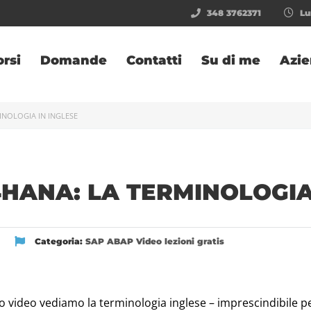
348 3762371
Lun
orsi
Domande
Contatti
Su di me
Azi
INOLOGIA IN INGLESE
4HANA: LA TERMINOLOGIA
Categoria:
SAP ABAP
Video lezioni gratis
video vediamo la terminologia inglese – imprescindibile per