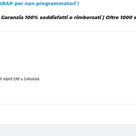
P ABAP per non programmatori !
Garanzia 100% soddisfatti o rimborsati
|
Oltre 1000 
n SAP ABAP ERP e S/4HANA