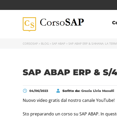
C
CORSOSAP
>
BLOG
>
SAP ABAP
>
SAP ABAP ERP & S/4HANA: LA TERM
SAP ABAP ERP & S/
04/06/2023
Scritto da:
Grazia Livia Masulli
Nuovo video gratis dal nostro canale YouTube!
Sto preparando un corso su SAP ABAP. In questo 