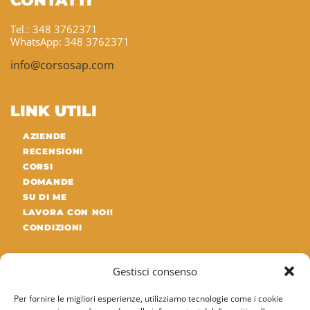
CONTATTI
Tel.: 348 3762371
WhatsApp: 348 3762371
info@corsosap.com
LINK UTILI
AZIENDE
RECENSIONI
CORSI
DOMANDE
SU DI ME
LAVORA CON NOI!
CONDIZIONI
ULTIMI ARTICOLI DEL BLOG
Gestisci consenso
Differenza tra SAP MM e SAP WM: guida
Per fornire le migliori esperienze, utilizziamo tecnologie come i cookie
completa