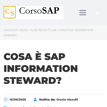
Toggle navi
CORSOSAP
>
BLOG
>
ALTRI PRODOTTI SAP
>
COSA È SAP INFORMATION
STEWARD?
COSA È SAP
INFORMATION
STEWARD?
16/06/2020
Scritto da:
Grazia Masulli