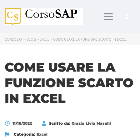
Toggle navi
CORSOSAP
>
BLOG
>
EXCEL
>
COME USARE LA FUNZIONE SCARTO IN EXCEL
COME USARE LA
FUNZIONE SCARTO
IN EXCEL
11/10/2022
Scritto da:
Grazia Livia Masulli
Categoria:
Excel