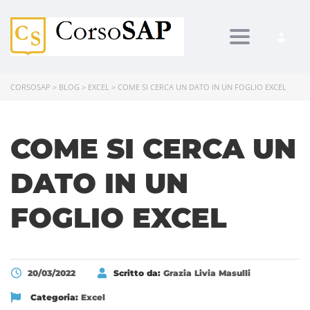
Toggle navi
CORSOSAP
>
BLOG
>
EXCEL
>
COME SI CERCA UN DATO IN UN FOGLIO EXCEL
COME SI CERCA UN
DATO IN UN
FOGLIO EXCEL
20/03/2022
Scritto da:
Grazia Livia Masulli
Categoria:
Excel