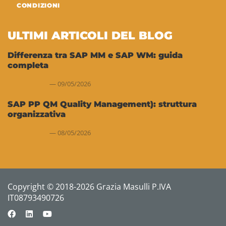
CONDIZIONI
ULTIMI ARTICOLI DEL BLOG
Differenza tra SAP MM e SAP WM: guida
completa
09/05/2026
SAP PP QM Quality Management): struttura
organizzativa
08/05/2026
Copyright © 2018-2026 Grazia Masulli P.IVA
IT08793490726