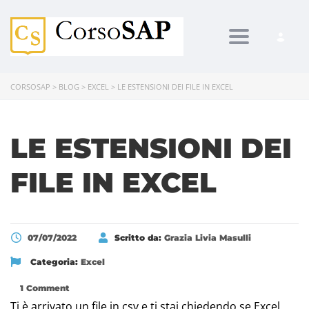
Toggle navi
CORSOSAP
>
BLOG
>
EXCEL
>
LE ESTENSIONI DEI FILE IN EXCEL
LE ESTENSIONI DEI
FILE IN EXCEL
07/07/2022
Scritto da:
Grazia Livia Masulli
Categoria:
Excel
1 Comment
Ti è arrivato un file in csv e ti stai chiedendo se Excel