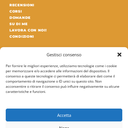
RECENSIONI
CORSI
DOMANDE
SU DI ME
LAVORA CON NOI!
CONDIZIONI
ULTIMI ARTICOLI DEL BLOG
Gestisci consenso
Differenza tra SAP MM e SAP WM: guida
Per fornire le migliori esperienze, utilizziamo tecnologie come i cookie
completa
per memorizzare e/o accedere alle informazioni del dispositivo. Il
consenso a queste tecnologie ci permetterà di elaborare dati come il
09/05/2026
comportamento di navigazione o ID unici su questo sito. Non
acconsentire o ritirare il consenso può influire negativamente su alcune
caratteristiche e funzioni.
SAP PP QM Quality Management): struttura
organizzativa
08/05/2026
Accetta
Nega