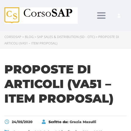
Toggle navi
CORSOSAP
>
BLOG
>
SAP SALES & DISTRIBUTION (SD - OTC)
>
PROPOSTE DI
ARTICOLI (VA51 – ITEM PROPOSAL)
PROPOSTE DI
ARTICOLI (VA51 –
ITEM PROPOSAL)
24/05/2020
Scritto da:
Grazia Masulli