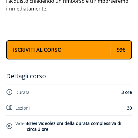
l’acquisto chiedendo un rimborso e ti rimborseremo
immediatamente.
ISCRIVITI AL CORSO
99€
Dettagli corso
Durata
3 ore
Lezioni
30
Video
Brevi videolezioni della durata complessiva di
circa 3 ore