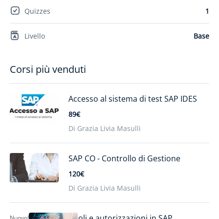
Quizzes
1
Livello
Base
Corsi più venduti
Accesso al sistema di test SAP IDES
89€
Di Grazia Livia Masulli
SAP CO - Controllo di Gestione
120€
Di Grazia Livia Masulli
Ruoli e autorizzazioni in SAP
Nuovo!