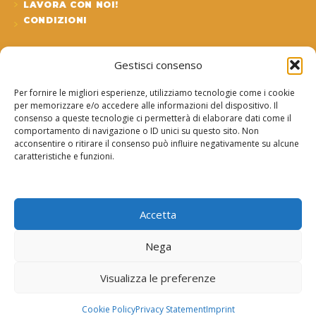
LAVORA CON NOI!
CONDIZIONI
ULTIMI ARTICOLI DEL BLOG
Gestisci consenso
Differenza tra SAP MM e SAP WM: guida
Per fornire le migliori esperienze, utilizziamo tecnologie come i cookie
completa
per memorizzare e/o accedere alle informazioni del dispositivo. Il
consenso a queste tecnologie ci permetterà di elaborare dati come il
09/05/2026
comportamento di navigazione o ID unici su questo sito. Non
acconsentire o ritirare il consenso può influire negativamente su alcune
caratteristiche e funzioni.
SAP PP QM Quality Management): struttura
organizzativa
08/05/2026
Accetta
Nega
Copyright © 2018-2026 Grazia Masulli P.IVA
Visualizza le preferenze
IT08793490726
Cookie Policy
Privacy Statement
Imprint